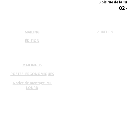
3 bis rue de la Tu
02 
AURELIEN
MAILING
ÉDITION
MAILING 35
POSTES ERGONOMIQUES
Notice de montage MI-
LOURD