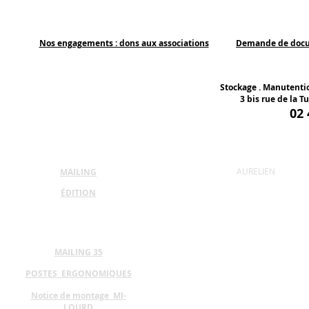
Nos engagements : dons aux associations
Demande de doc
Stockage . Manutentio
3 bis rue de la Tu
02 
AURELIEN
MAILING
ÉDITION
MAILING 35
POSTES ERGONOMIQUES
Notice de montage MI-
LOURD