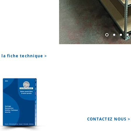
 la fiche technique >
Votre
DEVIS SUR-MESURE
Toute notre équ
professionnels se tient
disposition pour vous rens
vous conseiller.
CONTACTEZ NOUS >