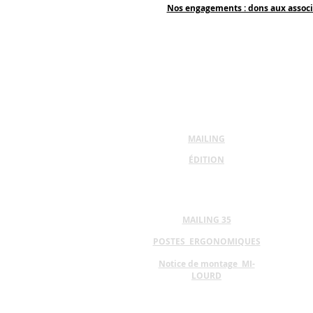
Nos engagements : dons aux associ
MAILING
ÉDITION
MAILING 35
POSTES ERGONOMIQUES
Notice de montage MI-
LOURD