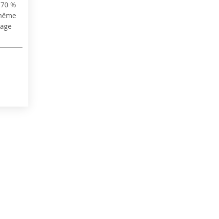
 70 %
 même
nage