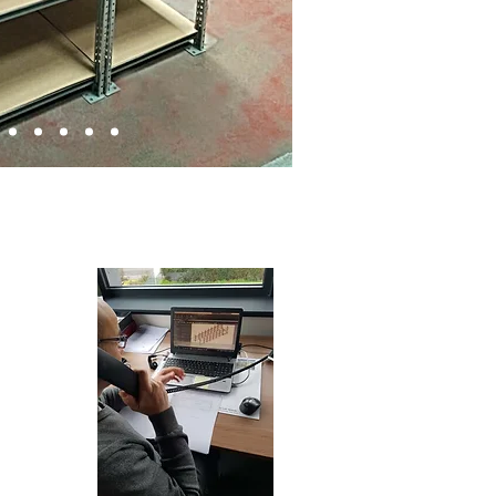
ipe de
 à votre
eigner et